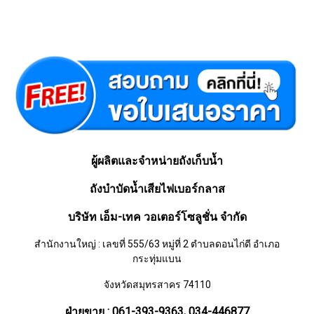
ผู้ผลิตและจำหน่ายถังเก็บน้ำ
ถังบำบัดน้ำเสียไฟเบอร์กลาส
บริษัท เอ็ม-เทค วอเตอร์โซลูชั่น จำกัด
สำนักงานใหญ่ : เลขที่ 555/63 หมู่ที่ 2 ตำบลดอนไก่ดี อำเภอ
กระทุ่มแบน
จังหวัดสมุทรสาคร 74110
ฝ่ายขาย : 061-393-9363, 034-446877